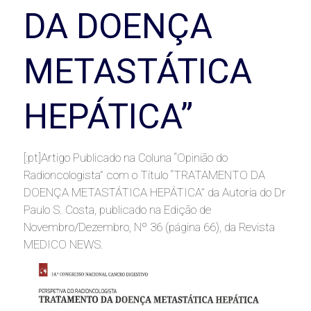
DA DOENÇA
METASTÁTICA
HEPÁTICA”
[:pt]Artigo Publicado na Coluna “Opinião do
Radioncologista” com o Título “TRATAMENTO DA
DOENÇA METASTÁTICA HEPÁTICA” da Autoria do Dr
Paulo S. Costa, publicado na Edição de
Novembro/Dezembro, Nº 36 (página 66), da Revista
MEDICO NEWS.